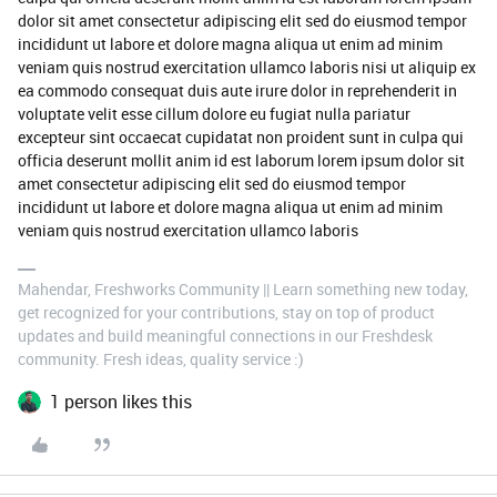
dolor sit amet consectetur adipiscing elit sed do eiusmod tempor
incididunt ut labore et dolore magna aliqua ut enim ad minim
veniam quis nostrud exercitation ullamco laboris nisi ut aliquip ex
ea commodo consequat duis aute irure dolor in reprehenderit in
voluptate velit esse cillum dolore eu fugiat nulla pariatur
excepteur sint occaecat cupidatat non proident sunt in culpa qui
officia deserunt mollit anim id est laborum lorem ipsum dolor sit
amet consectetur adipiscing elit sed do eiusmod tempor
incididunt ut labore et dolore magna aliqua ut enim ad minim
veniam quis nostrud exercitation ullamco laboris
Mahendar, Freshworks Community || Learn something new today,
get recognized for your contributions, stay on top of product
updates and build meaningful connections in our Freshdesk
community. Fresh ideas, quality service :)
1 person likes this