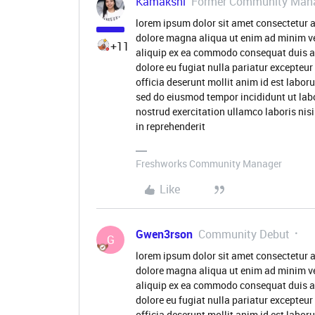
Kamakshi
Former Community Man
lorem ipsum dolor sit amet consectetur a
dolore magna aliqua ut enim ad minim ve
+11
aliquip ex ea commodo consequat duis aute
dolore eu fugiat nulla pariatur excepteur
officia deserunt mollit anim id est labor
sed do eiusmod tempor incididunt ut lab
nostrud exercitation ullamco laboris nis
in reprehenderit
Freshworks Community Manager
Like
Gwen3rson
Community Debut
G
lorem ipsum dolor sit amet consectetur a
dolore magna aliqua ut enim ad minim ve
aliquip ex ea commodo consequat duis aute
dolore eu fugiat nulla pariatur excepteur
officia deserunt mollit anim id est labo