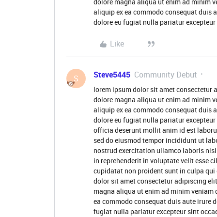
dolore magna aliqua ut enim ad minim ve
aliquip ex ea commodo consequat duis aute
dolore eu fugiat nulla pariatur excepteu
Like
Steve5445
Community Debut
S
lorem ipsum dolor sit amet consectetur a
dolore magna aliqua ut enim ad minim ve
aliquip ex ea commodo consequat duis aute
dolore eu fugiat nulla pariatur excepteur
officia deserunt mollit anim id est labor
sed do eiusmod tempor incididunt ut lab
nostrud exercitation ullamco laboris nis
in reprehenderit in voluptate velit esse c
cupidatat non proident sunt in culpa qui
dolor sit amet consectetur adipiscing eli
magna aliqua ut enim ad minim veniam qui
ea commodo consequat duis aute irure dol
fugiat nulla pariatur excepteur sint occa