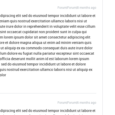
Forum|Forum|8 months ago
dipiscing elit sed do eiusmod tempor incididunt ut labore et
niam quis nostrud exercitation ullamco laboris nisi ut
 irure dolor in reprehenderit in voluptate velit esse cillum
 sint occaecat cupidatat non proident sunt in culpa qui
um lorem ipsum dolor sit amet consectetur adipiscing elit
ore et dolore magna aliqua ut enim ad minim veniam quis
i ut aliquip ex ea commodo consequat duis aute irure dolor
illum dolore eu fugiat nulla pariatur excepteur sint occaecat
 officia deserunt mollit anim id est laborum lorem ipsum
t sed do eiusmod tempor incididunt ut labore et dolore
s nostrud exercitation ullamco laboris nisi ut aliquip ex
olor
Forum|Forum|6 months ago
dipiscing elit sed do eiusmod tempor incididunt ut labore et