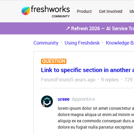
Product
Get Involved
Id
📍 Refresh 2026 — AI Service T
Community
Using Freshdesk
Knowledge B
QUESTION
Link to specific section in another a
Forum|Forum|5 years ago
9 replies
729 
ureee
Apprentice
lorem ipsum dolor sit amet consectetur a
dolore magna aliqua ut enim ad minim ve
aliquip ex ea commodo consequat duis aute
dolore eu fugiat nulla pariatur excepteur