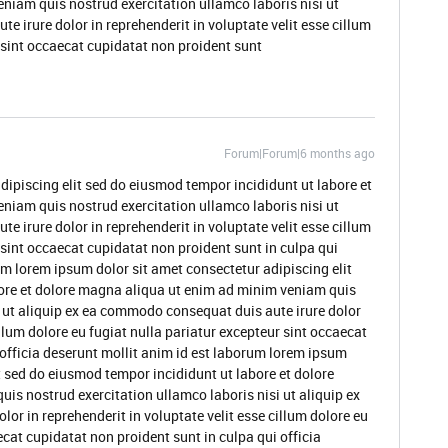
niam quis nostrud exercitation ullamco laboris nisi ut
 irure dolor in reprehenderit in voluptate velit esse cillum
r sint occaecat cupidatat non proident sunt
Forum|Forum|6 months ago
dipiscing elit sed do eiusmod tempor incididunt ut labore et
niam quis nostrud exercitation ullamco laboris nisi ut
 irure dolor in reprehenderit in voluptate velit esse cillum
 sint occaecat cupidatat non proident sunt in culpa qui
um lorem ipsum dolor sit amet consectetur adipiscing elit
ore et dolore magna aliqua ut enim ad minim veniam quis
i ut aliquip ex ea commodo consequat duis aute irure dolor
illum dolore eu fugiat nulla pariatur excepteur sint occaecat
 officia deserunt mollit anim id est laborum lorem ipsum
t sed do eiusmod tempor incididunt ut labore et dolore
s nostrud exercitation ullamco laboris nisi ut aliquip ex
or in reprehenderit in voluptate velit esse cillum dolore eu
ecat cupidatat non proident sunt in culpa qui officia