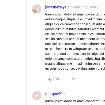
jonesnatelye
Community Debut
J
lorem ipsum dolor sit amet consectetur a
dolore magna aliqua ut enim ad minim ve
aliquip ex ea commodo consequat duis aute
dolore eu fugiat nulla pariatur excepteur
officia deserunt mollit anim id est labor
sed do eiusmod tempor incididunt ut lab
nostrud exercitation ullamco laboris nis
in reprehenderit in voluptate velit esse c
cupidatat non proident sunt in culpa qui
dolor sit amet consectetur adipiscing eli
magna aliqua ut enim ad minim veniam qui
ea commodo consequat duis aute irure d
Like
morgan99
M
lorem ipsum dolor sit amet consectetur a