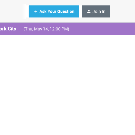
Ask Your Question
Join In
ork City
(Thu, May 14, 12:00 PM)