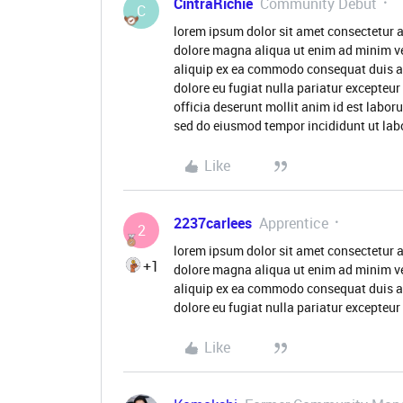
CintraRichie
Community Debut
C
lorem ipsum dolor sit amet consectetur a
dolore magna aliqua ut enim ad minim ve
aliquip ex ea commodo consequat duis aute
dolore eu fugiat nulla pariatur excepteur
officia deserunt mollit anim id est labor
sed do eiusmod tempor incididunt ut lab
Like
2237carlees
Apprentice
2
lorem ipsum dolor sit amet consectetur a
+1
dolore magna aliqua ut enim ad minim ve
aliquip ex ea commodo consequat duis aute
dolore eu fugiat nulla pariatur excepteu
Like