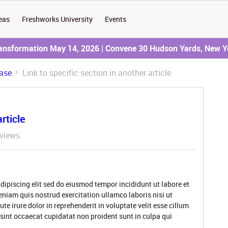
eas
Freshworks University
Events
ransformation May 14, 2026 | Convene 30 Hudson Yards, New Y
ase
Link to specific section in another article
rticle
views
dipiscing elit sed do eiusmod tempor incididunt ut labore et
niam quis nostrud exercitation ullamco laboris nisi ut
 irure dolor in reprehenderit in voluptate velit esse cillum
 sint occaecat cupidatat non proident sunt in culpa qui