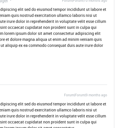
ager
Forum|Forum|10 months ago
dipiscing elit sed do eiusmod tempor incididunt ut labore et
niam quis nostrud exercitation ullamco laboris nisi ut
 irure dolor in reprehenderit in voluptate velit esse cillum
 sint occaecat cupidatat non proident sunt in culpa qui
um lorem ipsum dolor sit amet consectetur adipiscing elit
ore et dolore magna aliqua ut enim ad minim veniam quis
i ut aliquip ex ea commodo consequat duis aute irure dolor
Forum|Forum|9 months ago
dipiscing elit sed do eiusmod tempor incididunt ut labore et
niam quis nostrud exercitation ullamco laboris nisi ut
 irure dolor in reprehenderit in voluptate velit esse cillum
 sint occaecat cupidatat non proident sunt in culpa qui
rum lorem ipsum dolor sit amet consectetur