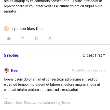
nisi ut aliquip ex ea commodo consequat duis aute irure dolor in
reprehenderit in voluptate velit esse cillum dolore eu fugiat nulla
pariatur
C
1 person likes this
5 replies
Oldest first
Keer
Forum|Forum|5 years ago
lorem ipsum dolor sit amet consectetur adipiscing elit sed do
eiusmod tempor incididunt ut labore et dolore magna aliqua ut
enim ad minim veniam quis nostrud exercitation
Cheers, Keer, Freshworks Community Team