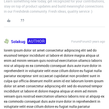
Learn something new today, get recognized for your contributions,
stay on top of product updates and build meaningful connections
in our Freshdesk community. Fresh ideas, quality service :)
AUTHOR
Solakug
Forum|Forum|3 years ago
lorem ipsum dolor sit amet consectetur adipiscing elit sed do
eiusmod tempor incididunt ut labore et dolore magna aliqua ut
enim ad minim veniam quis nostrud exercitation ullamco laboris
nisi ut aliquip ex ea commodo consequat duis aute irure dolor in
reprehenderit in voluptate velit esse cillum dolore eu fugiat nulla
pariatur excepteur sint occaecat cupidatat non proident sunt in
culpa qui officia deserunt mollit anim id est laborum lorem ipsum
dolor sit amet consectetur adipiscing elit sed do eiusmod tempor
incididunt ut labore et dolore magna aliqua ut enim ad minim
veniam quis nostrud exercitation ullamco laboris nisi ut aliquip ex
ea commodo consequat duis aute irure dolor in reprehenderit in
voluptate velit esse cillum dolore eu fugiat nulla pariatur