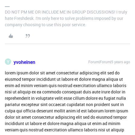
DO NOT PM ME OR INCLUDE ME IN GROUP DISCUSSIONS! I truly
hate Freshdesk. I'm only here to solve problems imposed by our
company choosing to use this poor service.
Y
yvoheinen
Forum|Forum|5 years ago
lorem ipsum dolor sit amet consectetur adipiscing elit sed do
eiusmod tempor incididunt ut labore et dolore magna aliqua ut
enim ad minim veniam quis nostrud exercitation ullamco laboris
nisi ut aliquip ex ea commodo consequat duis aute irure dolor in
reprehenderit in voluptate velit esse cillum dolore eu fugiat nulla
pariatur excepteur sint occaecat cupidatat non proident sunt in
culpa qui officia deserunt mollit anim id est laborum lorem ipsum
dolor sit amet consectetur adipiscing elit sed do eiusmod tempor
incididunt ut labore et dolore magna aliqua ut enim ad minim
veniam quis nostrud exercitation ullamco laboris nisi ut aliquip