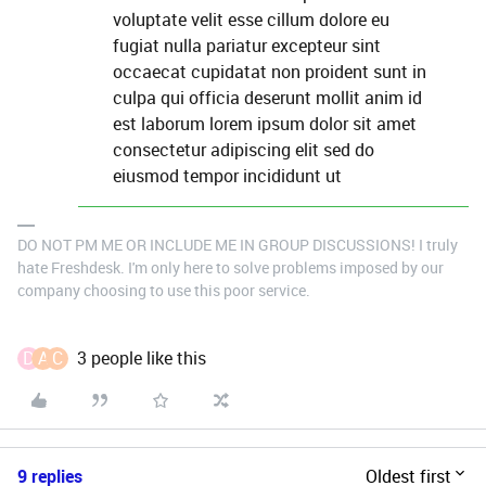
voluptate velit esse cillum dolore eu
fugiat nulla pariatur excepteur sint
occaecat cupidatat non proident sunt in
culpa qui officia deserunt mollit anim id
est laborum lorem ipsum dolor sit amet
consectetur adipiscing elit sed do
eiusmod tempor incididunt ut
DO NOT PM ME OR INCLUDE ME IN GROUP DISCUSSIONS! I truly
hate Freshdesk. I'm only here to solve problems imposed by our
company choosing to use this poor service.
D
A
C
3 people like this
9 replies
Oldest first