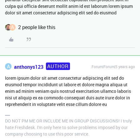
culpa qui officia deserunt mollit anim id est laborum lorem ipsum
dolor sit amet consectetur adipiscing elit sed do eiusmod
A
2 people like this
AUTHOR
A
anthonys123
Forum|Forum|5 years ago
lorem ipsum dolor sit amet consectetur adipiscing elit sed do
eiusmod tempor incididunt ut labore et dolore magna aliqua ut
enim ad minim veniam quis nostrud exercitation ullamco laboris
nisi ut aliquip ex ea commodo consequat duis aute irure dolor in
reprehenderit in voluptate velit esse cillum dolore eu
DO NOT PM ME OR INCLUDE ME IN GROUP DISCUSSIONS! I truly
hate Freshdesk. I'm only here to solve problems imposed by our
company choosing to use this poor service.