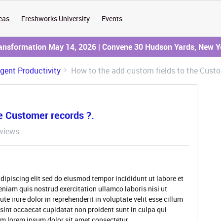
eas
Freshworks University
Events
ransformation May 14, 2026 | Convene 30 Hudson Yards, New Y
Agent Productivity
How to the add custom fields to the Custo
e Customer records ?.
views
dipiscing elit sed do eiusmod tempor incididunt ut labore et
niam quis nostrud exercitation ullamco laboris nisi ut
 irure dolor in reprehenderit in voluptate velit esse cillum
 sint occaecat cupidatat non proident sunt in culpa qui
rum lorem ipsum dolor sit amet consectetur