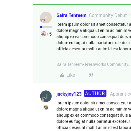
Saira Tehreem
Community Debut
S
lorem ipsum dolor sit amet consectetur a
dolore magna aliqua ut enim ad minim ve
+5
aliquip ex ea commodo consequat duis aute
dolore eu fugiat nulla pariatur excepteur
officia deserunt mollit anim id est labo
Saira Tehreem- Freshworks Community.
Like
AUTHOR
jackyjoy123
Apprentic
lorem ipsum dolor sit amet consectetur a
dolore magna aliqua ut enim ad minim ve
aliquip ex ea commodo consequat duis aute
dolore eu fugiat nulla pariatur excepteur
officia deserunt mollit anim id est labor