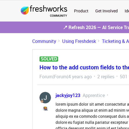
Product
Get Involved
Id
📍 Refresh 2026 — AI Service T
Community
Using Freshdesk
Ticketing & 
SOLVED
How to the add custom fields to th
Forum|Forum|4 years ago
2 replies
501 
jackyjoy123
Apprentice
lorem ipsum dolor sit amet consectetur a
dolore magna aliqua ut enim ad minim ve
aliquip ex ea commodo consequat duis aute
dolore eu fugiat nulla pariatur excepteur
officia deserunt mollit anim id est labo