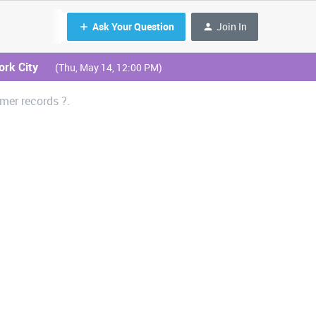
Ask Your Question
Join In
ork City
(Thu, May 14, 12:00 PM)
mer records ?.