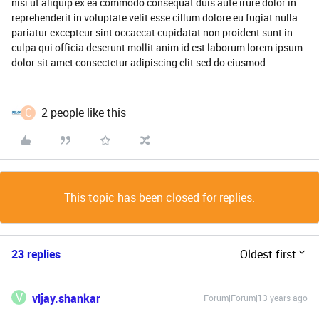
nisi ut aliquip ex ea commodo consequat duis aute irure dolor in
reprehenderit in voluptate velit esse cillum dolore eu fugiat nulla
pariatur excepteur sint occaecat cupidatat non proident sunt in
culpa qui officia deserunt mollit anim id est laborum lorem ipsum
dolor sit amet consectetur adipiscing elit sed do eiusmod
C
2 people like this
This topic has been closed for replies.
23 replies
Oldest first
V
vijay.shankar
Forum|Forum|13 years ago