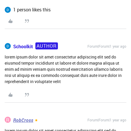
1 person likes this
AUTHOR
Schoolkit
Forum|Forum|1 year ago
lorem ipsum dolor sit amet consectetur adipiscing elit sed do
eiusmod tempor incididunt ut labore et dolore magna aliqua ut
enim ad minim veniam quis nostrud exercitation ullamco laboris
nisi ut aliquip ex ea commodo consequat duis aute irure dolor in
reprehenderit in voluptate velit
R
RobCross
Forum|Forum|1 year ago
lorem ipsum dolor sit amet consectetur adipiscing elit sed do