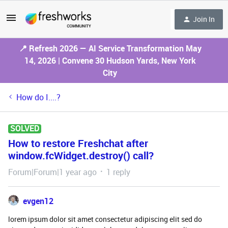
Join In
📍 Refresh 2026 — AI Service Transformation May
14, 2026 | Convene 30 Hudson Yards, New York
City
How do I....?
SOLVED
How to restore Freshchat after
window.fcWidget.destroy() call?
Forum|Forum|1 year ago
1 reply
evgen12
lorem ipsum dolor sit amet consectetur adipiscing elit sed do