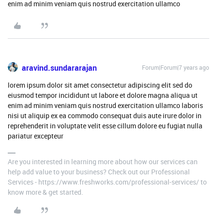
enim ad minim veniam quis nostrud exercitation ullamco
aravind.sundararajan
Forum|Forum|7 years ago
lorem ipsum dolor sit amet consectetur adipiscing elit sed do
eiusmod tempor incididunt ut labore et dolore magna aliqua ut
enim ad minim veniam quis nostrud exercitation ullamco laboris
nisi ut aliquip ex ea commodo consequat duis aute irure dolor in
reprehenderit in voluptate velit esse cillum dolore eu fugiat nulla
pariatur excepteur
Are you interested in learning more about how our services can
help add value to your business? Check out our Professional
Services - https://www.freshworks.com/professional-services/ to
know more & get started.