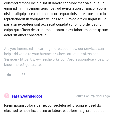
eiusmod tempor incididunt ut labore et dolore magna aliqua ut
enim ad minim veniam quis nostrud exercitation ullamco laboris
nisi ut aliquip ex ea commodo consequat duis aute irure dolor in
reprehenderit in voluptate velit esse cillum dolore eu fugiat nulla
pariatur excepteur sint occaecat cupidatat non proident sunt in
culpa qui officia deserunt mollit anim id est laborum lorem ipsum
dolor sit amet consectetur
Are you interested in learning more about how our services can
help add value to your business? Check out our Professional
Services - https://www.freshworks.com/professional-services/ to
know more & get started.
S
sarah.vandegoor
Forum|Forum|7 years ago
lorem ipsum dolor sit amet consectetur adipiscing elit sed do
eiusmod tempor incididunt ut labore et dolore magna aliqua ut