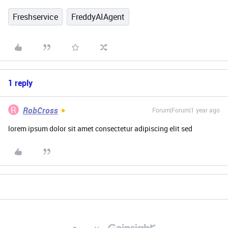
Freshservice
FreddyAIAgent
1 reply
R
RobCross
Forum|Forum|1 year ago
lorem ipsum dolor sit amet consectetur adipiscing elit sed