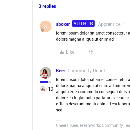
3 replies
AUTHOR
sboxer
Apprentice
S
lorem ipsum dolor sit amet consectetur a
dolore magna aliqua ut enim ad
Like
Keer
Community Debut
lorem ipsum dolor sit amet consectetur a
dolore magna aliqua ut enim ad minim ve
+12
aliquip ex ea commodo consequat duis aute
dolore eu fugiat nulla pariatur excepteur
officia deserunt mollit anim id est labor
sed
Cheers, Keer, Freshworks Community Te