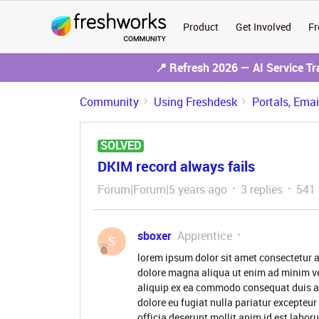
Product
Get Involved
Fr
📍 Refresh 2026 — AI Service T
Community
Using Freshdesk
Portals, Ema
SOLVED
DKIM record always fails
Forum|Forum|5 years ago
3 replies
541 
sboxer
Apprentice
S
lorem ipsum dolor sit amet consectetur a
dolore magna aliqua ut enim ad minim ve
aliquip ex ea commodo consequat duis aute
dolore eu fugiat nulla pariatur excepteur
officia deserunt mollit anim id est labor