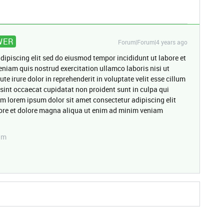
WER
Forum|Forum|4 years ago
dipiscing elit sed do eiusmod tempor incididunt ut labore et
niam quis nostrud exercitation ullamco laboris nisi ut
 irure dolor in reprehenderit in voluptate velit esse cillum
 sint occaecat cupidatat non proident sunt in culpa qui
um lorem ipsum dolor sit amet consectetur adipiscing elit
ore et dolore magna aliqua ut enim ad minim veniam
am