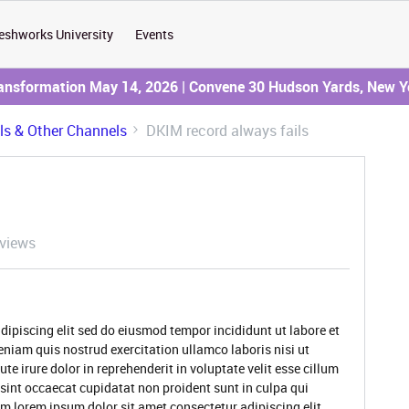
eshworks University
Events
ransformation May 14, 2026 | Convene 30 Hudson Yards, New Y
ils & Other Channels
DKIM record always fails
views
dipiscing elit sed do eiusmod tempor incididunt ut labore et
niam quis nostrud exercitation ullamco laboris nisi ut
 irure dolor in reprehenderit in voluptate velit esse cillum
 sint occaecat cupidatat non proident sunt in culpa qui
um lorem ipsum dolor sit amet consectetur adipiscing elit