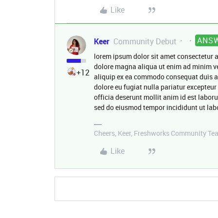
Like
ANS
Keer
Community Debut
lorem ipsum dolor sit amet consectetur a
dolore magna aliqua ut enim ad minim ve
+12
aliquip ex ea commodo consequat duis aute
dolore eu fugiat nulla pariatur excepteur
officia deserunt mollit anim id est labor
sed do eiusmod tempor incididunt ut lab
Cheers, Keer, Freshworks Community Te
Like