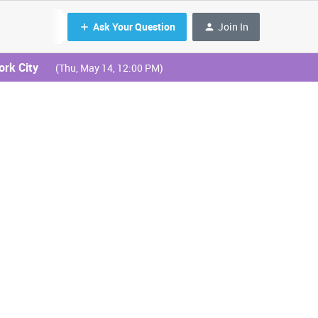
Ask Your Question
Join In
ork City
(Thu, May 14, 12:00 PM)