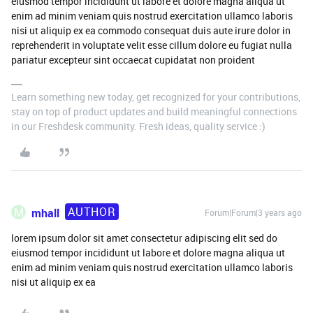
eiusmod tempor incididunt ut labore et dolore magna aliqua ut
enim ad minim veniam quis nostrud exercitation ullamco laboris
nisi ut aliquip ex ea commodo consequat duis aute irure dolor in
reprehenderit in voluptate velit esse cillum dolore eu fugiat nulla
pariatur excepteur sint occaecat cupidatat non proident
Learn something new today, get recognized for your contributions,
stay on top of product updates and build meaningful connections
in our Freshdesk community. Fresh ideas, quality service :)
AUTHOR
M
mhall
Forum|Forum|3 years ago
lorem ipsum dolor sit amet consectetur adipiscing elit sed do
eiusmod tempor incididunt ut labore et dolore magna aliqua ut
enim ad minim veniam quis nostrud exercitation ullamco laboris
nisi ut aliquip ex ea