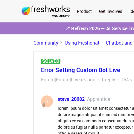
Product
Get Involved
Id
📍 Refresh 2026 — AI Service T
Community
Using Freshchat
Chatbot and 
SOLVED
Error Setting Custom Bot Live
Forum|Forum|6 years ago
1 reply
154 v
steve_20682
Apprentice
S
lorem ipsum dolor sit amet consectetur a
dolore magna aliqua ut enim ad minim ve
aliquip ex ea commodo consequat duis aute
dolore eu fugiat nulla pariatur excepteur
officia deserunt mollit