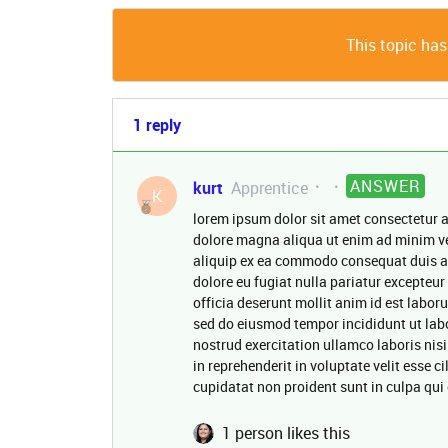
This topic has
1 reply
ANSWER
kurt
Apprentice
K
lorem ipsum dolor sit amet consectetur a
dolore magna aliqua ut enim ad minim ve
aliquip ex ea commodo consequat duis aute
dolore eu fugiat nulla pariatur excepteur
officia deserunt mollit anim id est labor
sed do eiusmod tempor incididunt ut lab
nostrud exercitation ullamco laboris nis
in reprehenderit in voluptate velit esse c
cupidatat non proident sunt in culpa qui 
1 person likes this