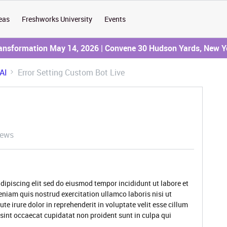
eas
Freshworks University
Events
ransformation May 14, 2026 | Convene 30 Hudson Yards, New Y
AI
Error Setting Custom Bot Live
iews
dipiscing elit sed do eiusmod tempor incididunt ut labore et
niam quis nostrud exercitation ullamco laboris nisi ut
 irure dolor in reprehenderit in voluptate velit esse cillum
 sint occaecat cupidatat non proident sunt in culpa qui