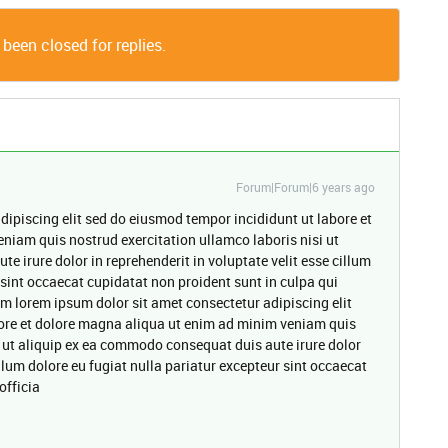
 been closed for replies.
Forum|Forum|6 years ago
dipiscing elit sed do eiusmod tempor incididunt ut labore et
niam quis nostrud exercitation ullamco laboris nisi ut
 irure dolor in reprehenderit in voluptate velit esse cillum
 sint occaecat cupidatat non proident sunt in culpa qui
um lorem ipsum dolor sit amet consectetur adipiscing elit
ore et dolore magna aliqua ut enim ad minim veniam quis
i ut aliquip ex ea commodo consequat duis aute irure dolor
illum dolore eu fugiat nulla pariatur excepteur sint occaecat
officia