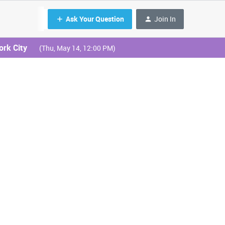
Ask Your Question
Join In
ork City
(Thu, May 14, 12:00 PM)