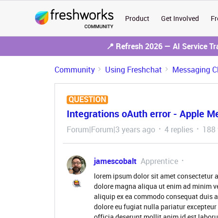
Product
Get Involved
Fr
📍 Refresh 2026 — AI Service T
Community
Using Freshchat
Messaging C
QUESTION
Integrations oAuth error - Apple 
Forum|Forum|3 years ago
4 replies
188 
jamescobalt
Apprentice
lorem ipsum dolor sit amet consectetur a
dolore magna aliqua ut enim ad minim ve
aliquip ex ea commodo consequat duis aute
dolore eu fugiat nulla pariatur excepteur
officia deserunt mollit anim id est labor