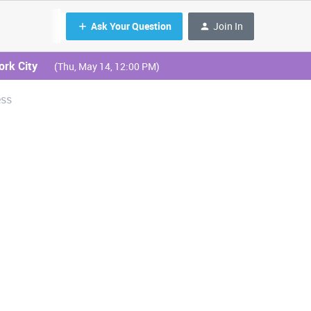
Ask Your Question
Join In
ork City
(Thu, May 14, 12:00 PM)
ess