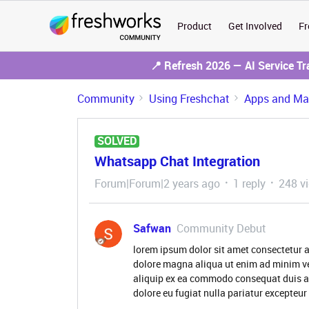
Product
Get Involved
Fr
📍 Refresh 2026 — AI Service T
Community
Using Freshchat
Apps and Mar
SOLVED
Whatsapp Chat Integration
Forum|Forum|2 years ago
1 reply
248 v
Safwan
Community Debut
lorem ipsum dolor sit amet consectetur a
dolore magna aliqua ut enim ad minim ve
aliquip ex ea commodo consequat duis aute
dolore eu fugiat nulla pariatur excepteu