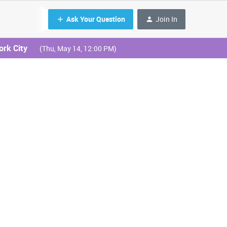
Ask Your Question
Join In
ork City
(Thu, May 14, 12:00 PM)