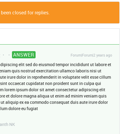
 been closed for replies.
ANSWER
t
Forum|Forum|2 years ago
dipiscing elit sed do eiusmod tempor incididunt ut labore et
niam quis nostrud exercitation ullamco laboris nisi ut
 irure dolor in reprehenderit in voluptate velit esse cillum
 sint occaecat cupidatat non proident sunt in culpa qui
um lorem ipsum dolor sit amet consectetur adipiscing elit
ore et dolore magna aliqua ut enim ad minim veniam quis
i ut aliquip ex ea commodo consequat duis aute irure dolor
illum dolore eu fugiat
kanth NK