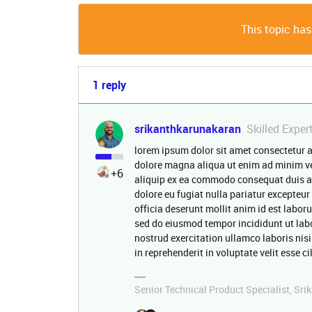
This topic has
1 reply
srikanthkarunakaran
Skilled Exper
lorem ipsum dolor sit amet consectetur a
dolore magna aliqua ut enim ad minim ve
+6
aliquip ex ea commodo consequat duis aute
dolore eu fugiat nulla pariatur excepteur
officia deserunt mollit anim id est labor
sed do eiusmod tempor incididunt ut lab
nostrud exercitation ullamco laboris nis
in reprehenderit in voluptate velit esse c
Senior Technical Product Specialist, Sri