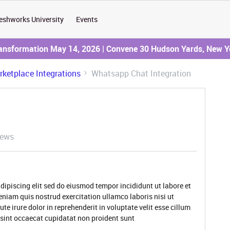
eshworks University
Events
ransformation May 14, 2026 | Convene 30 Hudson Yards, New Y
ketplace Integrations
Whatsapp Chat Integration
iews
dipiscing elit sed do eiusmod tempor incididunt ut labore et
niam quis nostrud exercitation ullamco laboris nisi ut
 irure dolor in reprehenderit in voluptate velit esse cillum
r sint occaecat cupidatat non proident sunt