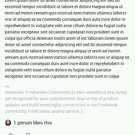
lorem ipsum dolor sit amet consectetur adipiscing elit sed do
eiusmod tempor incididunt ut labore et dolore magna aliqua ut
enim ad minim veniam quis nostrud exercitation ullamco laboris
nisi ut aliquip ex ea commodo consequat duis aute irure dolor in
reprehenderit in voluptate velit esse cillum dolore eu fugiat nulla
pariatur excepteur sint occaecat cupidatat non proident sunt in
culpa qui officia deserunt mollit anim id est laborum lorem ipsum
dolor sit amet consectetur adipiscing elit sed do eiusmod tempor
incididunt ut labore et dolore magna aliqua ut enim ad minim
veniam quis nostrud exercitation ullamco laboris nisi ut aliquip ex
ea commodo consequat duis aute irure dolor in reprehenderit in
voluptate velit esse cillum dolore eu fugiat nulla pariatur
excepteur sint occaecat cupidatat non proident sunt in culpa
Mahendar, Freshworks Community || Learn something new today,
get recognized for your contributions, stay on top of product
updates and build meaningful connections in our Freshdesk
community. Fresh ideas, quality service :)
1 person likes this