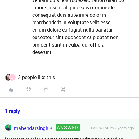
veniam quis nostrud exercitation ullamco
laboris nisi ut aliquip ex ea commodo
consequat duis aute irure dolor in
reprehenderit in voluptate velit esse
cillum dolore eu fugiat nulla pariatur
excepteur sint occaecat cupidatat non
proident sunt in culpa qui officia
deserunt
J
2 people like this
1 reply
ANSWER
mahendarsingh
Forum|Forum|2 years ago