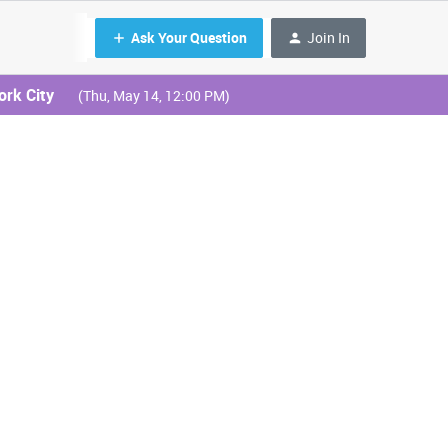
Ask Your Question
Join In
ork City
(Thu, May 14, 12:00 PM)