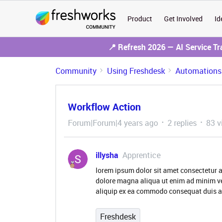
Product
Get Involved
Id
📍 Refresh 2026 — AI Service T
Community
Using Freshdesk
Automations
Workflow Action
Forum|Forum|4 years ago
2 replies
83 v
illysha
Apprentice
lorem ipsum dolor sit amet consectetur a
dolore magna aliqua ut enim ad minim ve
aliquip ex ea commodo consequat duis a
Freshdesk