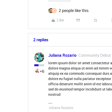
C
2 people like this
Like
2 replies
Juliana Rozario
Community Debut
lorem ipsum dolor sit amet consectetur a
dolore magna aliqua ut enim ad minim ve
+6
aliquip ex ea commodo consequat duis aute
dolore eu fugiat nulla pariatur excepteur
officia deserunt mollit anim id est labor
sed do eiusmod tempor incididunt ut lab
nostrud
Juliana Rozario