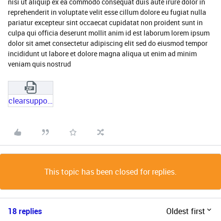
nisi ut aliquip ex ea commodo consequat duis aute irure dolor in
reprehenderit in voluptate velit esse cillum dolore eu fugiat nulla
pariatur excepteur sint occaecat cupidatat non proident sunt in
culpa qui officia deserunt mollit anim id est laborum lorem ipsum
dolor sit amet consectetur adipiscing elit sed do eiusmod tempor
incididunt ut labore et dolore magna aliqua ut enim ad minim
veniam quis nostrud
clearsupportv1.3_11832.zip
This topic has been closed for replies.
18 replies
Oldest first