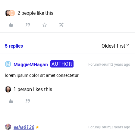
C
2 people like this
5 replies
Oldest first
AUTHOR
M
MaggieMHagan
Forum|Forum|2 years ago
lorem ipsum dolor sit amet consectetur
1 person likes this
eeha0120
Forum|Forum|2 years ago