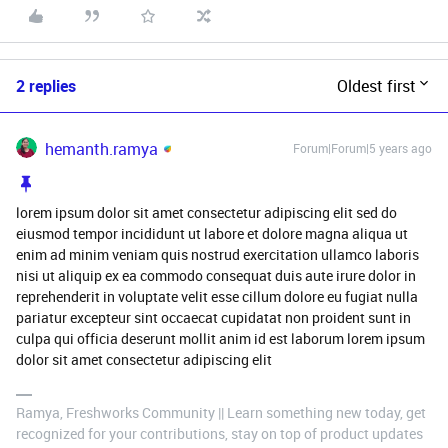
2 replies
Oldest first
hemanth.ramya
Forum|Forum|5 years ago
lorem ipsum dolor sit amet consectetur adipiscing elit sed do
eiusmod tempor incididunt ut labore et dolore magna aliqua ut
enim ad minim veniam quis nostrud exercitation ullamco laboris
nisi ut aliquip ex ea commodo consequat duis aute irure dolor in
reprehenderit in voluptate velit esse cillum dolore eu fugiat nulla
pariatur excepteur sint occaecat cupidatat non proident sunt in
culpa qui officia deserunt mollit anim id est laborum lorem ipsum
dolor sit amet consectetur adipiscing elit
Ramya, Freshworks Community || Learn something new today, get
recognized for your contributions, stay on top of product updates