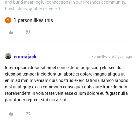
and build meaningful connections in our Freshdesk community.
Fresh ideas, quality service :)
1 person likes this
emmajack
Forum|Forum|1 year ago
lorem ipsum dolor sit amet consectetur adipiscing elit sed do
eiusmod tempor incididunt ut labore et dolore magna aliqua ut
enim ad minim veniam quis nostrud exercitation ullamco laboris
nisi ut aliquip ex ea commodo consequat duis aute irure dolor in
reprehenderit in voluptate velit esse cillum dolore eu fugiat nulla
pariatur excepteur sint occaecat