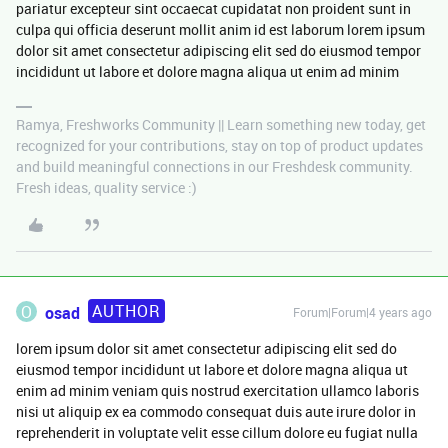
pariatur excepteur sint occaecat cupidatat non proident sunt in
culpa qui officia deserunt mollit anim id est laborum lorem ipsum
dolor sit amet consectetur adipiscing elit sed do eiusmod tempor
incididunt ut labore et dolore magna aliqua ut enim ad minim
Ramya, Freshworks Community || Learn something new today, get
recognized for your contributions, stay on top of product updates
and build meaningful connections in our Freshdesk community.
Fresh ideas, quality service :)
AUTHOR
O
osad
Forum|Forum|4 years ago
lorem ipsum dolor sit amet consectetur adipiscing elit sed do
eiusmod tempor incididunt ut labore et dolore magna aliqua ut
enim ad minim veniam quis nostrud exercitation ullamco laboris
nisi ut aliquip ex ea commodo consequat duis aute irure dolor in
reprehenderit in voluptate velit esse cillum dolore eu fugiat nulla