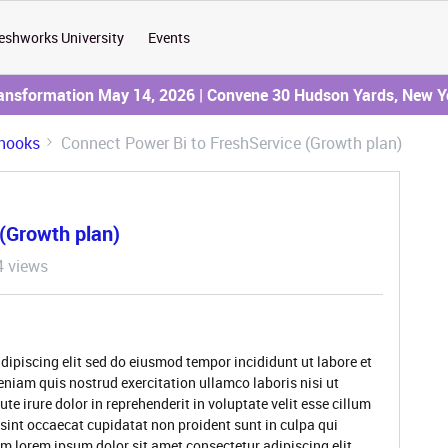
eshworks University
Events
ransformation May 14, 2026 | Convene 30 Hudson Yards, New Y
hooks
Connect Power Bi to FreshService (Growth plan)
(Growth plan)
 views
dipiscing elit sed do eiusmod tempor incididunt ut labore et
niam quis nostrud exercitation ullamco laboris nisi ut
 irure dolor in reprehenderit in voluptate velit esse cillum
 sint occaecat cupidatat non proident sunt in culpa qui
um lorem ipsum dolor sit amet consectetur adipiscing elit