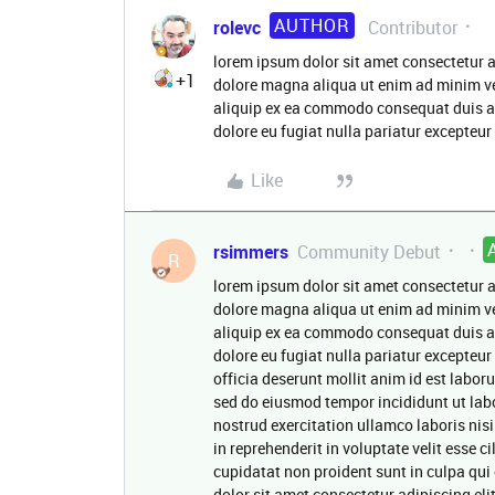
AUTHOR
rolevc
Contributor
lorem ipsum dolor sit amet consectetur a
+1
dolore magna aliqua ut enim ad minim ve
aliquip ex ea commodo consequat duis aute
dolore eu fugiat nulla pariatur excepteur
Like
rsimmers
Community Debut
R
lorem ipsum dolor sit amet consectetur a
dolore magna aliqua ut enim ad minim ve
aliquip ex ea commodo consequat duis aute
dolore eu fugiat nulla pariatur excepteur
officia deserunt mollit anim id est labor
sed do eiusmod tempor incididunt ut lab
nostrud exercitation ullamco laboris nis
in reprehenderit in voluptate velit esse c
cupidatat non proident sunt in culpa qui
dolor sit amet consectetur adipiscing eli