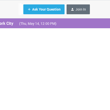
Ask Your Question
Join In
ork City
(Thu, May 14, 12:00 PM)