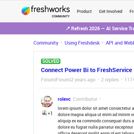
Product
Get Involved
Fr
📍 Refresh 2026 — AI Service T
Community
Using Freshdesk
API and Web
SOLVED
Connect Power Bi to FreshService 
Forum|Forum|2 years ago
2 replies
1174
rolevc
Contributor
lorem ipsum dolor sit amet consectetur a
+1
dolore magna aliqua ut enim ad minim ve
aliquip ex ea commodo consequat duis aute
dolore eu fugiat nulla pariatur excepteur
officia deserunt mollit anim id est labor