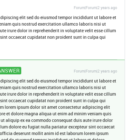
Forum|Forum|2 years ago
dipiscing elit sed do eiusmod tempor incididunt ut labore et
niam quis nostrud exercitation ullamco laboris nisi ut
 irure dolor in reprehenderit in voluptate velit esse cillum
 sint occaecat cupidatat non proident sunt in culpa qui
ANSWER
Forum|Forum|2 years ago
dipiscing elit sed do eiusmod tempor incididunt ut labore et
niam quis nostrud exercitation ullamco laboris nisi ut
 irure dolor in reprehenderit in voluptate velit esse cillum
 sint occaecat cupidatat non proident sunt in culpa qui
um lorem ipsum dolor sit amet consectetur adipiscing elit
ore et dolore magna aliqua ut enim ad minim veniam quis
i ut aliquip ex ea commodo consequat duis aute irure dolor
illum dolore eu fugiat nulla pariatur excepteur sint occaecat
 officia deserunt mollit anim id est laborum lorem ipsum
t sed do eiusmod tempor incididunt ut labore et dolore