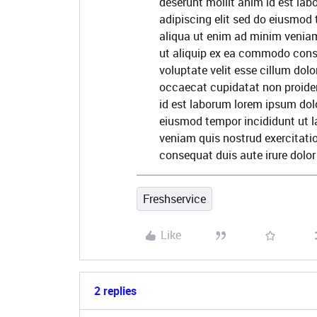
deserunt mollit anim id est la
adipiscing elit sed do eiusmod
aliqua ut enim ad minim veniam
ut aliquip ex ea commodo conseq
voluptate velit esse cillum dolo
occaecat cupidatat non proident
id est laborum lorem ipsum dolo
eiusmod tempor incididunt ut l
veniam quis nostrud exercitati
consequat duis aute irure dolor 
Freshservice
Like
2 replies