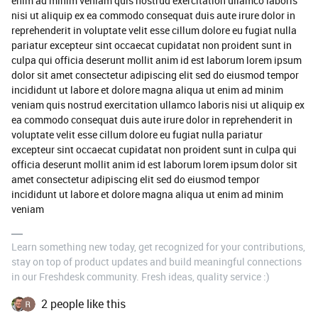
enim ad minim veniam quis nostrud exercitation ullamco laboris
nisi ut aliquip ex ea commodo consequat duis aute irure dolor in
reprehenderit in voluptate velit esse cillum dolore eu fugiat nulla
pariatur excepteur sint occaecat cupidatat non proident sunt in
culpa qui officia deserunt mollit anim id est laborum lorem ipsum
dolor sit amet consectetur adipiscing elit sed do eiusmod tempor
incididunt ut labore et dolore magna aliqua ut enim ad minim
veniam quis nostrud exercitation ullamco laboris nisi ut aliquip ex
ea commodo consequat duis aute irure dolor in reprehenderit in
voluptate velit esse cillum dolore eu fugiat nulla pariatur
excepteur sint occaecat cupidatat non proident sunt in culpa qui
officia deserunt mollit anim id est laborum lorem ipsum dolor sit
amet consectetur adipiscing elit sed do eiusmod tempor
incididunt ut labore et dolore magna aliqua ut enim ad minim
veniam
Learn something new today, get recognized for your contributions,
stay on top of product updates and build meaningful connections
in our Freshdesk community. Fresh ideas, quality service :)
2 people like this