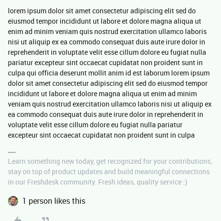
lorem ipsum dolor sit amet consectetur adipiscing elit sed do
eiusmod tempor incididunt ut labore et dolore magna aliqua ut
enim ad minim veniam quis nostrud exercitation ullamco laboris
nisi ut aliquip ex ea commodo consequat duis aute irure dolor in
reprehenderit in voluptate velit esse cillum dolore eu fugiat nulla
pariatur excepteur sint occaecat cupidatat non proident sunt in
culpa qui officia deserunt mollit anim id est laborum lorem ipsum
dolor sit amet consectetur adipiscing elit sed do eiusmod tempor
incididunt ut labore et dolore magna aliqua ut enim ad minim
veniam quis nostrud exercitation ullamco laboris nisi ut aliquip ex
ea commodo consequat duis aute irure dolor in reprehenderit in
voluptate velit esse cillum dolore eu fugiat nulla pariatur
excepteur sint occaecat cupidatat non proident sunt in culpa
Learn something new today, get recognized for your contributions,
stay on top of product updates and build meaningful connections
in our Freshdesk community. Fresh ideas, quality service :)
1 person likes this