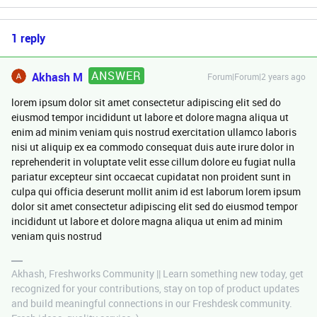
1 reply
ANSWER
Akhash M
Forum|Forum|2 years ago
lorem ipsum dolor sit amet consectetur adipiscing elit sed do
eiusmod tempor incididunt ut labore et dolore magna aliqua ut
enim ad minim veniam quis nostrud exercitation ullamco laboris
nisi ut aliquip ex ea commodo consequat duis aute irure dolor in
reprehenderit in voluptate velit esse cillum dolore eu fugiat nulla
pariatur excepteur sint occaecat cupidatat non proident sunt in
culpa qui officia deserunt mollit anim id est laborum lorem ipsum
dolor sit amet consectetur adipiscing elit sed do eiusmod tempor
incididunt ut labore et dolore magna aliqua ut enim ad minim
veniam quis nostrud
Akhash, Freshworks Community || Learn something new today, get
recognized for your contributions, stay on top of product updates
and build meaningful connections in our Freshdesk community.